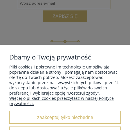
ZAPISZ SIĘ
INFORMACJE
Dbamy o Twoją prywatność
Pliki cookies i pokrewne im technologie umożliwiają
MOJE KONTO
poprawne działanie strony i pomagają nam dostosować
ofertę do Twoich potrzeb. Możesz zaakceptować
wykorzystanie przez nas wszystkich tych plików i przejść
do sklepu lub dostosować użycie plików do swoich
PŁATNOŚCI I DOSTAWA
preferencji, wybierając opcję "Dostosuj zgody".
Więcej o plikach cookies przeczytasz w naszej Polityce
prywatności.
O NAS
zaakceptuj tylko niezbędne