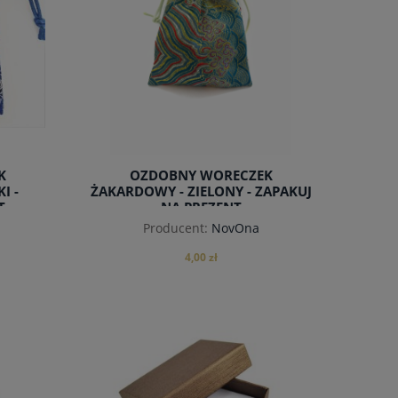
K
OZDOBNY WORECZEK
I -
ŻAKARDOWY - ZIELONY - ZAPAKUJ
T
NA PREZENT
Producent:
NovOna
4,00 zł
do koszyka