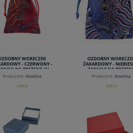
OZDOBNY WORECZEK
OZDOBNY WORECZE
KARDOWY - CZERWONY -
ŻAKARDOWY - NIEBIESK
PAKUJ NA PREZENT (1)
ZAPAKUJ NA PREZEN
Producent:
NovOna
Producent:
NovOna
4,00 zł
4,00 zł
do koszyka
do koszyka