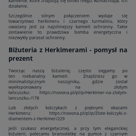
kamienie, które znajdują się blisko niego, wzmacniając ich
działanie.
Szczególnie silnym połączeniem wydaje się
towarzystwo herkimeru i czarnego turmalinu, który
uważany jest za najsilniejszy kamień ochronny. Takie
zestawienie to prawdziwa bomba energetyczna i
niezwykły parasol ochronny.
Biżuteria z Herkimerami - pomysł na
prezent
Tworząc naszą biżuterię, często sięgamy po
ten niebanalny kamień. Znajdziesz go w
minimalistycznym naszyjniku, gdzie został
wyeksponowany na złotym
łańcuszku:
https://novona.pl/pl/p/Herkimer-na-zlotym-
lancuszku-/178
Lub złotych kolczykach z pięknymi okazami
Herkimeru:
https://novona.pl/pl/p/Zlote-kolczyki-z-
diamentem-z-Herkimer/229
Jeśli szukasz energetycznej, a przy tym eleganckiej
biżuterii, polecamy bransoletkę na gumce z czarnym