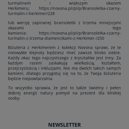
turmalinem i większym okazem
Herkimeru:
https://novona.pl/pl/p/Bransoletka-czarny-
turmalin-i-herkimer/228
lub wersję zapinanej bransoletki z trzema mniejszymi
okazami tego
kamienia:
https://novona.pl/pl/p/Bransoletka-czarny-
turmalin-z-trzema-diamencikami-z-Herkimer-/250
Biżuteria z Herkimerem z kolekcji Novona sprawi, że te
niezwykłe klejnoty będziesz mieć zawsze blisko siebie.
Każdy okaz tego najczystszego z kryształów jest inny. Za
każdym razem zaskakują wielkością, kształtem,
przejrzystością i inkluzjami. Nie ma dwóch takich samych
kamieni, dlatego przygotuj się na to, że Twoja biżuteria
będzie niepowtarzalna.
To wszystko sprawia, że jest to także świetny i pełen
dobrej energii natury pomysł na prezent dla bliskiej
osoby.
NEWSLETTER