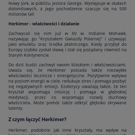
Nowy Jork, w pobliżu jeziora George. Występuje w skałach
dolomitowych, a jego pochodzenie szacuje się na 500
milionów lat!
Herkimer - właściwości i działanie
Zachwycali się nim już w XV w. Indianie Mohawk,
nazywając go "Kryształem Gwiazdy Polarnej" i używając
jako amuletu oraz środka płatniczego. Kiedy przybył do
Europy szybko zyskał sławę i stał się pożądany również na
Starym Kontynencie.
Do dziś budzi zachwyt swoim blaskiem i właściwościami.
Uważa się, że Herkimer posiada także niezwykłe
właściwości lecznicze i energetyczne. Pozytywnie wpływa
na poziom energii w ciele, redukuje stres i pomaga pozbyć
się negatywnych emocji. Ezoterycy uważają także, że ten
kryształ wspomaga intuicję i pomaga w głębokiej
medytacji, przez co wspomaga rozwój duchowy
właściciela. Może pomóc także odkryć głęboko skrywane
talenty.
Z czym łączyć Herkimer?
Herkimer, podobnie jak inne kryształy, ma wpływ na