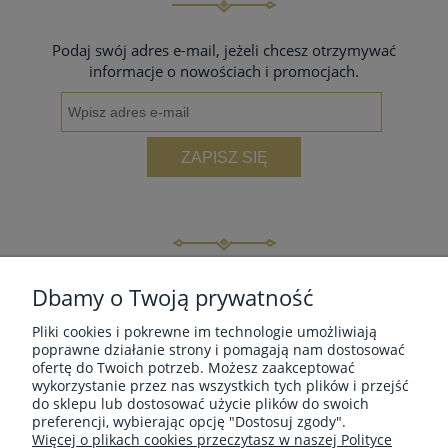
Podaj swój adres e-mail, jeżeli chcesz otrzymywać
informacje o nowościach i promocjach.
ZAPISZ SIĘ
INFORMACJE
Dbamy o Twoją prywatność
Pliki cookies i pokrewne im technologie umożliwiają
MOJE KONTO
poprawne działanie strony i pomagają nam dostosować
ofertę do Twoich potrzeb. Możesz zaakceptować
wykorzystanie przez nas wszystkich tych plików i przejść
do sklepu lub dostosować użycie plików do swoich
PŁATNOŚCI I DOSTAWA
preferencji, wybierając opcję "Dostosuj zgody".
Więcej o plikach cookies przeczytasz w naszej Polityce