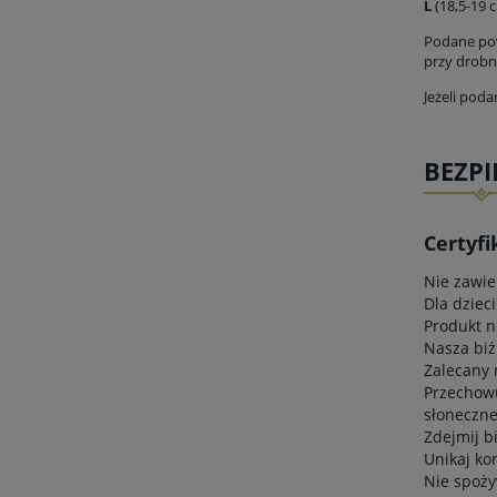
L
(18,5-19 
Podane pow
przy drobn
Jeżeli pod
BEZP
Certyfi
Nie zawie
Dla dzieci
Produkt n
Nasza biż
Zalecany 
Przechowu
słoneczne
Zdejmij b
Unikaj ko
Nie spoży