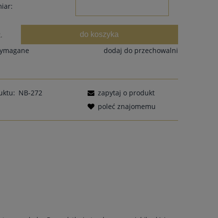
iar:
do koszyka
.
wymagane
dodaj do przechowalni
uktu:
NB-272
zapytaj o produkt
poleć znajomemu