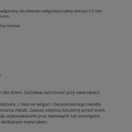
 nadgarstka. Do obwodu nadgarstka należy doliczyć 3-5 mm
 6 mm.
olny rozmiar.
.
dla dzieci. Zachowaj ostrożność przy zwierzętach.
atułce, z dala od wilgoci i bezpośredniego światła
eniania metali. Zawsze zdejmuj biżuterię przed snem.
 rąk, wykonywaniem prac domowych lub treningiem.
ć delikatnym materiałom.