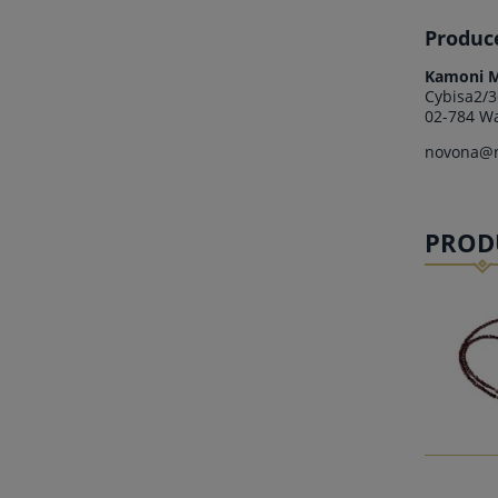
Produc
Kamoni M
Cybisa2/3
02-784 Wa
novona@n
PROD