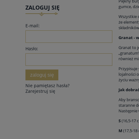
Piękny bur
ZALOGUJ SIĘ
gumce, dzi
Wszystkie 
że element
E-mail:
składników 
Granat - 
Granat to 
Hasło:
„granatum”
również mi
Przypisuje 
lojalności
zaloguj się
życiu ważn
Nie pamiętasz hasła?
Jak dobra
Zarejestruj się
Aby bransol
staranne d
Następnie 
S
(16,5-17 
M
(17,5-18