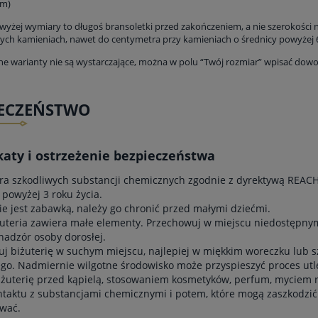
cm)
yżej wymiary to długoś bransoletki przed zakończeniem, a nie szerokości
ych kamieniach, nawet do centymetra przy kamieniach o średnicy powyżej
ane warianty nie są wystarczające, można w polu “Twój rozmiar” wpisać dow
IECZEŃSTWO
katy i ostrzeżenie bezpieczeństwa
ra szkodliwych substancji chemicznych zgodnie z dyrektywą REACH
 powyżej 3 roku życia.
ie jest zabawką, należy go chronić przed małymi dziećmi.
uteria zawiera małe elementy. Przechowuj w miejscu niedostępnym 
nadzór osoby dorosłej.
j biżuterię w suchym miejscu, najlepiej w miękkim woreczku lub szk
go. Nadmiernie wilgotne środowisko może przyspieszyć proces utl
iżuterię przed kąpielą, stosowaniem kosmetyków, perfum, myciem
ntaktu z substancjami chemicznymi i potem, które mogą zaszkodzi
wać.