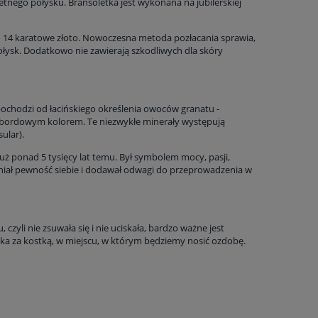
etnego połysku. Bransoletka jest wykonana na jubilerskiej
o 14 karatowe złoto. Nowoczesna metoda pozłacania sprawia,
połysk. Dodatkowo nie zawierają szkodliwych dla skóry
pochodzi od łacińskiego określenia owoców granatu -
o-bordowym kolorem. Te niezwykłe minerały występują
ular).
już ponad 5 tysięcy lat temu. Był symbolem mocy, pasji,
acniał pewność siebie i dodawał odwagi do przeprowadzenia w
yli nie zsuwała się i nie uciskała, bardzo ważne jest
ka za kostką, w miejscu, w którym będziemy nosić ozdobę.