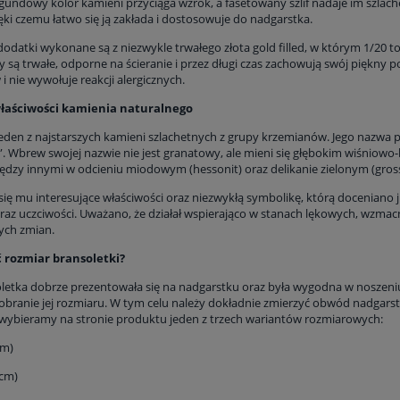
gundowy kolor kamieni przyciąga wzrok, a fasetowany szlif nadaje im szlach
ęki czemu łatwo się ją zakłada i dostosowuje do nadgarstka.
dodatki
wykonane są z niezwykle trwałego złota
gold
filled
, w którym 1/20 t
y są trwałe, odporne na ścieranie i przez długi czas zachowują swój piękny 
i nie wywołuje reakcji alergicznych.
właściwości kamienia naturalnego
jeden z najstarszych kamieni szlachetnych z grupy krzemianów. Jego nazwa 
. Wbrew swojej nazwie nie jest granatowy, ale mieni się głębokim wiśniow
ędzy innymi w odcieniu miodowym (hessonit) oraz delikanie zielonym (gross
się mu interesujące właściwości oraz niezwykłą symbolikę, którą doceniano 
 oraz uczciwości. Uważano, że działał wspierająco w stanach lękowych, wzm
ych zmian.
ć rozmiar bransoletki?
etka dobrze prezentowała się na nadgarstku oraz była wygodna w noszeniu, cz
obranie jej rozmiaru. W tym celu należy dokładnie zmierzyć obwód nadgarst
wybieramy na stronie produktu jeden z trzech wariantów rozmiarowych:
cm)
 cm)