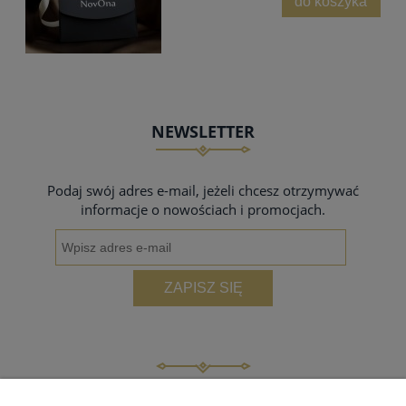
do koszyka
NEWSLETTER
Podaj swój adres e-mail, jeżeli chcesz otrzymywać
informacje o nowościach i promocjach.
ZAPISZ SIĘ
INFORMACJE