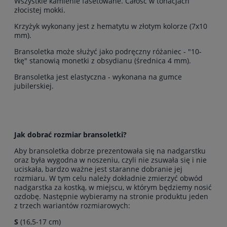
Wszystkie kamienie fasetowane. Całość w tonacjach
złocistej mokki.
Krzyżyk wykonany jest z hematytu w złotym kolorze (7x10
mm).
Bransoletka może służyć jako podręczny różaniec - "10-
tkę" stanowią monetki z obsydianu (średnica 4 mm).
Bransoletka jest elastyczna - wykonana na gumce
jubilerskiej.
Jak dobrać rozmiar bransoletki?
Aby bransoletka dobrze prezentowała się na nadgarstku
oraz była wygodna w noszeniu, czyli nie zsuwała się i nie
uciskała, bardzo ważne jest staranne dobranie jej
rozmiaru. W tym celu należy dokładnie zmierzyć obwód
nadgarstka za kostką, w miejscu, w którym będziemy nosić
ozdobę. Następnie wybieramy na stronie produktu jeden
z trzech wariantów rozmiarowych:
S
(16,5-17 cm)