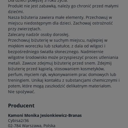
Dla dzieci powyżej 3 roku życia.
Produkt nie jest zabawką, należy go chronić przed małymi
dziećmi.
Nasza biżuteria zawiera małe elementy. Przechowuj w
miejscu niedostępnym dla dzieci. Zachowaj ostrożność
przy zwierzętach.
Zalecany nadzór osoby dorosłej.
Przechowuj biżuterię w suchym miejscu, najlepiej w
miękkim woreczku lub szkatułce, z dala od wilgoci i
bezpośredniego światła słonecznego. Nadmiernie
wilgotne środowisko może przyspieszyć proces utleniania
metali. Zawsze zdejmuj biżuterię przed snem. Zdejmij
biżuterię przed kąpielą, stosowaniem kosmetyków,
perfum, myciem rąk, wykonywaniem prac domowych lub
treningiem. Unikaj kontaktu z substancjami chemicznymi i
potem, które mogą zaszkodzić delikatnym materiałom.
Nie spożywać.
Producent
Kamoni Monika Jesionkiewicz-Branas
Cybisa2/36
02-784 Warszawa, Polska