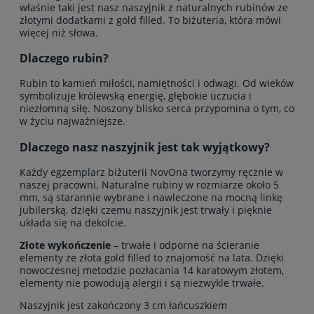
właśnie taki jest nasz naszyjnik z naturalnych rubinów ze
złotymi dodatkami z gold filled. To biżuteria, która mówi
więcej niż słowa.
Dlaczego rubin?
Rubin to kamień miłości, namiętności i odwagi. Od wieków
symbolizuje królewską energię, głębokie uczucia i
niezłomną siłę. Noszony blisko serca przypomina o tym, co
w życiu najważniejsze.
Dlaczego nasz naszyjnik jest tak wyjątkowy?
Każdy egzemplarz biżuterii NovOna tworzymy ręcznie w
naszej pracowni. Naturalne rubiny w rozmiarze około 5
mm, są starannie wybrane i nawleczone na mocną linkę
jubilerską, dzięki czemu naszyjnik jest trwały i pięknie
układa się na dekolcie.
Złote wykończenie
– trwałe i odporne na ścieranie
elementy ze złota gold filled to znajomość na lata. Dzięki
nowoczesnej metodzie pozłacania 14 karatowym złotem,
elementy nie powodują alergii i są niezwykle trwałe.
Naszyjnik jest zakończony 3 cm łańcuszkiem