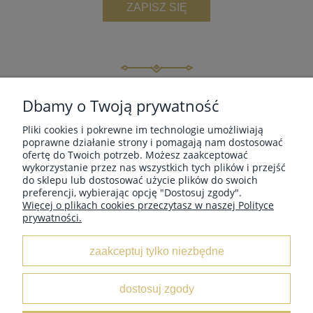
ZAPISZ SIĘ
INFORMACJE
Dbamy o Twoją prywatność
Pliki cookies i pokrewne im technologie umożliwiają
MOJE KONTO
poprawne działanie strony i pomagają nam dostosować
ofertę do Twoich potrzeb. Możesz zaakceptować
wykorzystanie przez nas wszystkich tych plików i przejść
do sklepu lub dostosować użycie plików do swoich
PŁATNOŚCI I DOSTAWA
preferencji, wybierając opcję "Dostosuj zgody".
Więcej o plikach cookies przeczytasz w naszej Polityce
prywatności.
O NAS
zaakceptuj tylko niezbędne
dostosuj zgody