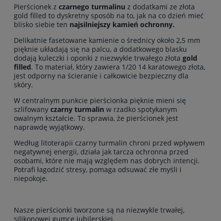
Pierścionek z
czarnego turmalinu
z dodatkami ze złota
gold filled to dyskretny sposób na to, jak na co dzień mieć
blisko siebie ten
najsilniejszy kamień ochronny.
Delikatnie fasetowane kamienie o średnicy około 2,5 mm
pięknie układają się na palcu, a dodatkowego blasku
dodają kuleczki i oponki z niezwykle trwałego złota
gold
filled
. To materiał, który zawiera 1/20 14 karatowego złota,
jest odporny na ścieranie i całkowicie bezpieczny dla
skóry.
W centralnym punkcie pierścionka pięknie mieni się
szlifowany
czarny turmalin
w rzadko spotykanym
owalnym kształcie. To sprawia, że pierścionek jest
naprawdę wyjątkowy.
Według litoterapii czarny turmalin chroni przed wpływem
negatywnej energii, działa jak tarcza ochronna przed
osobami, które nie mają względem nas dobrych intencji.
Potrafi łagodzić stresy, pomaga odsuwać złe myśli i
niepokoje.
Nasze pierścionki
tworzone są na niezwykle trwałej,
silikonowej gumce jubilerskiej.