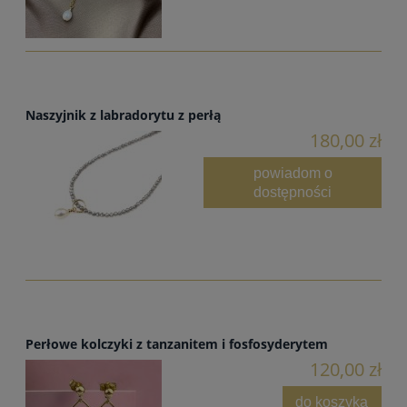
Naszyjnik z labradorytu z perłą
180,00 zł
powiadom o
dostępności
Perłowe kolczyki z tanzanitem i fosfosyderytem
120,00 zł
do koszyka