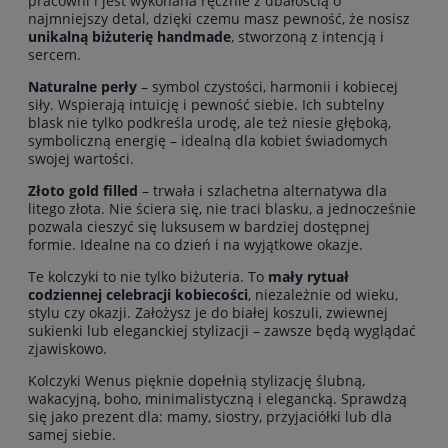
pracowni i jest wykonana ręcznie z dbałością o
najmniejszy detal, dzięki czemu masz pewność, że nosisz
unikalną biżuterię handmade
, stworzoną z intencją i
sercem.
Naturalne perły
– symbol czystości, harmonii i kobiecej
siły. Wspierają intuicję i pewność siebie. Ich subtelny
blask nie tylko podkreśla urodę, ale też niesie głęboką,
symboliczną energię – idealną dla kobiet świadomych
swojej wartości.
Złoto gold filled
– trwała i szlachetna alternatywa dla
litego złota. Nie ściera się, nie traci blasku, a jednocześnie
pozwala cieszyć się luksusem w bardziej dostępnej
formie. Idealne na co dzień i na wyjątkowe okazje.
Te kolczyki to nie tylko biżuteria. To
mały rytuał
codziennej celebracji kobiecości
, niezależnie od wieku,
stylu czy okazji. Założysz je do białej koszuli, zwiewnej
sukienki lub eleganckiej stylizacji – zawsze będą wyglądać
zjawiskowo.
Kolczyki Wenus pięknie dopełnią stylizację ślubną,
wakacyjną, boho, minimalistyczną i elegancką. Sprawdzą
się jako prezent dla: mamy, siostry, przyjaciółki lub dla
samej siebie.