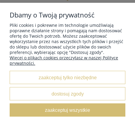
INFORMACJE
Dbamy o Twoją prywatność
Pliki cookies i pokrewne im technologie umożliwiają
MOJE KONTO
poprawne działanie strony i pomagają nam dostosować
ofertę do Twoich potrzeb. Możesz zaakceptować
wykorzystanie przez nas wszystkich tych plików i przejść
do sklepu lub dostosować użycie plików do swoich
PŁATNOŚCI I DOSTAWA
preferencji, wybierając opcję "Dostosuj zgody".
Więcej o plikach cookies przeczytasz w naszej Polityce
prywatności.
O NAS
zaakceptuj tylko niezbędne
dostosuj zgody
NovOna | NIP: 1231122407 | Al. Niepodległości 76/78, 02-
zaakceptuj wszystkie
626 Warszawa, woj. Mazowieckie | tel.
|
600888206
novona@novona.pl
pokaż pełną wersję strony