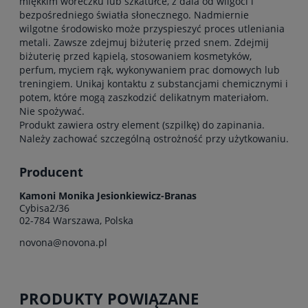
miękkim woreczku lub szkatułce, z dala od wilgoci i
bezpośredniego światła słonecznego. Nadmiernie
wilgotne środowisko może przyspieszyć proces utleniania
metali. Zawsze zdejmuj biżuterię przed snem. Zdejmij
biżuterię przed kąpielą, stosowaniem kosmetyków,
perfum, myciem rąk, wykonywaniem prac domowych lub
treningiem. Unikaj kontaktu z substancjami chemicznymi i
potem, które mogą zaszkodzić delikatnym materiałom.
Nie spożywać.
Produkt zawiera ostry element (szpilkę) do zapinania.
Należy zachować szczególną ostrożność przy użytkowaniu.
Producent
Kamoni Monika Jesionkiewicz-Branas
Cybisa2/36
02-784 Warszawa, Polska
novona@novona.pl
PRODUKTY POWIĄZANE