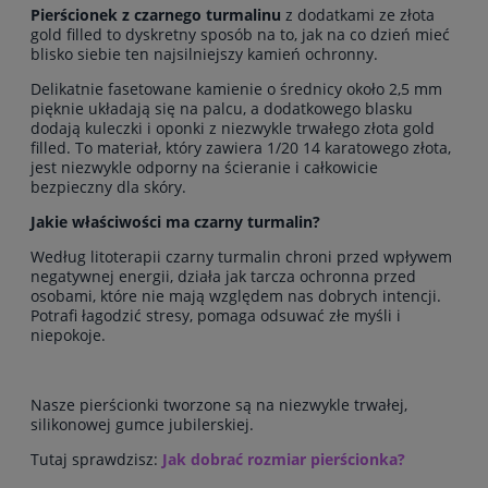
Pierścionek z czarnego turmalinu
z dodatkami ze złota
gold filled to dyskretny sposób na to, jak na co dzień mieć
blisko siebie ten najsilniejszy kamień ochronny.
Delikatnie fasetowane kamienie o średnicy około 2,5 mm
pięknie układają się na palcu, a dodatkowego blasku
dodają kuleczki i oponki z niezwykle trwałego złota gold
filled. To materiał, który zawiera 1/20 14 karatowego złota,
jest niezwykle odporny na ścieranie i całkowicie
bezpieczny dla skóry.
Jakie właściwości ma czarny turmalin?
Według litoterapii czarny turmalin chroni przed wpływem
negatywnej energii, działa jak tarcza ochronna przed
osobami, które nie mają względem nas dobrych intencji.
Potrafi łagodzić stresy, pomaga odsuwać złe myśli i
niepokoje.
Nasze pierścionki
tworzone są na niezwykle trwałej,
silikonowej gumce jubilerskiej.
Tutaj sprawdzisz:
Jak dobrać rozmiar pierścionka?