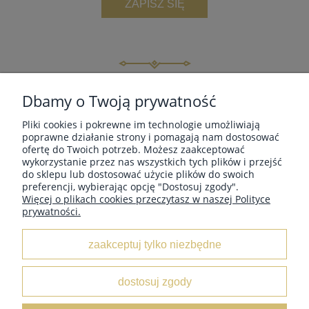
ZAPISZ SIĘ
INFORMACJE
Dbamy o Twoją prywatność
Pliki cookies i pokrewne im technologie umożliwiają
MOJE KONTO
poprawne działanie strony i pomagają nam dostosować
ofertę do Twoich potrzeb. Możesz zaakceptować
wykorzystanie przez nas wszystkich tych plików i przejść
do sklepu lub dostosować użycie plików do swoich
PŁATNOŚCI I DOSTAWA
preferencji, wybierając opcję "Dostosuj zgody".
Więcej o plikach cookies przeczytasz w naszej Polityce
prywatności.
O NAS
zaakceptuj tylko niezbędne
dostosuj zgody